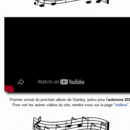
Premier extrait du prochain album de Stanley, prévu pour l'
automne 20
Pour voir les autres vidéos du site, rendez-vous sur la page "
vidéos
".