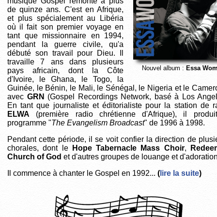
musique Gospel remonte à plus
de quinze ans. C'est en Afrique,
et plus spécialement au Libéria
où il fait son premier voyage en
tant que missionnaire en 1994,
pendant la guerre civile, qu'a
débuté son travail pour Dieu. Il
travaille 7 ans dans plusieurs
Nouvel album :
Essa Wo
pays africain, dont la Côte
d'Ivoire, le Ghana, le Togo, la
Guinée, le Bénin, le Mali, le Sénégal, le Nigeria et le Camer
avec
GRN
(Gospel Recordings Network, basé à Los Angel
En tant que journaliste et éditorialiste pour la station de r
ELWA
(première radio chrétienne d'Afrique), il produi
programme "
The Evangelism Broadcast
" de 1996 à 1998.
Pendant cette période, il se voit confier la direction de plusi
chorales, dont le
Hope Tabernacle Mass Choir
,
Redee
Church of God
et d'autres groupes de louange et d'adoration
Il commence à chanter le Gospel en 1992...
(
lire la suite
)