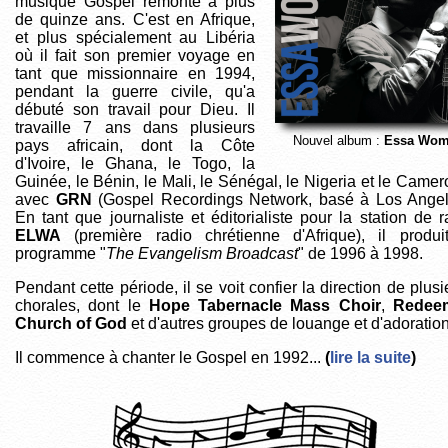
musique Gospel remonte à plus
de quinze ans. C'est en Afrique,
et plus spécialement au Libéria
où il fait son premier voyage en
tant que missionnaire en 1994,
pendant la guerre civile, qu'a
débuté son travail pour Dieu. Il
travaille 7 ans dans plusieurs
Nouvel album :
Essa Wo
pays africain, dont la Côte
d'Ivoire, le Ghana, le Togo, la
Guinée, le Bénin, le Mali, le Sénégal, le Nigeria et le Camer
avec
GRN
(Gospel Recordings Network, basé à Los Angel
En tant que journaliste et éditorialiste pour la station de r
ELWA
(première radio chrétienne d'Afrique), il produi
programme "
The Evangelism Broadcast
" de 1996 à 1998.
Pendant cette période, il se voit confier la direction de plusi
chorales, dont le
Hope Tabernacle Mass Choir
,
Redee
Church of God
et d'autres groupes de louange et d'adoration
Il commence à chanter le Gospel en 1992...
(
lire la suite
)