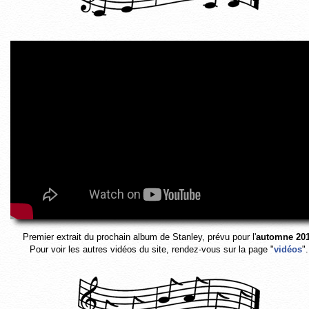
Premier extrait du prochain album de Stanley, prévu pour l'
automne 20
Pour voir les autres vidéos du site, rendez-vous sur la page "
vidéos
".